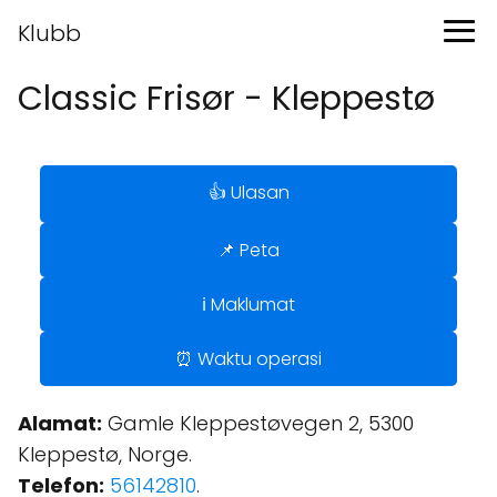
Klubb
Classic Frisør - Kleppestø
👍 Ulasan
📌 Peta
ℹ️ Maklumat
⏰ Waktu operasi
Alamat:
Gamle Kleppestøvegen 2, 5300
Kleppestø, Norge.
Telefon:
56142810
.