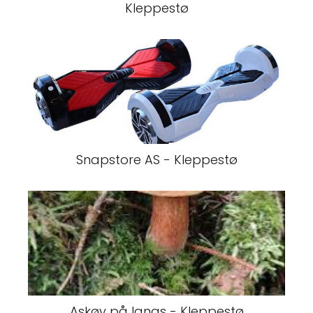
Kleppestø
Snapstore AS - Kleppestø
Askøy på langs - Kleppestø