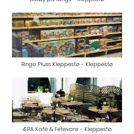
Ringo Pluss Kleppestø - Kleppestø
ÆRA Kafé & Fetevare - Kleppestø