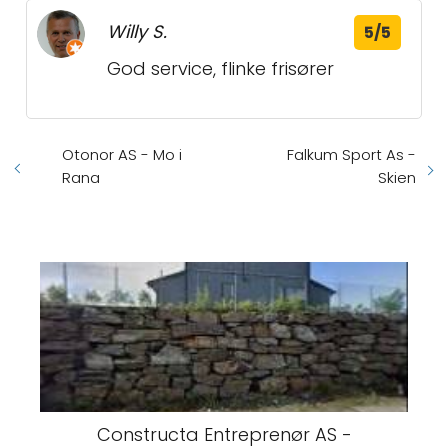
Willy S.
5/5
God service, flinke frisører
Otonor AS - Mo i
Falkum Sport As -
Rana
Skien
Constructa Entreprenør AS -