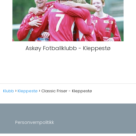
Askøy Fotballklubb - Kleppestø
Klubb
Kleppestø
Classic Frisør - Kleppestø
Personvernpolitikk