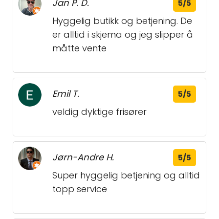
Jan P. D.
5/5
Hyggelig butikk og betjening. De
er alltid i skjema og jeg slipper å
måtte vente
Emil T.
5/5
veldig dyktige frisører
Jørn-Andre H.
5/5
Super hyggelig betjening og alltid
topp service