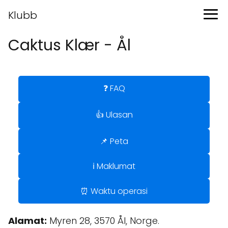
Klubb
Caktus Klær - Ål
❓ FAQ
👍 Ulasan
📌 Peta
ℹ️ Maklumat
⏰ Waktu operasi
Alamat:
Myren 28, 3570 Ål, Norge.