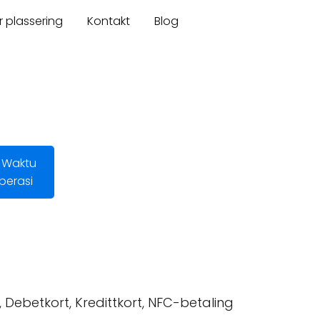
r plassering
Kontakt
Blog
 Waktu
perasi
l, Debetkort, Kredittkort, NFC-betaling