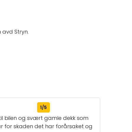
 avd Stryn.
1/5
 til bilen og svært gamle dekk som
ar for skaden det har forårsaket og