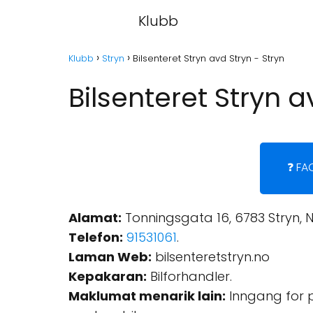
Klubb
Klubb
Stryn
Bilsenteret Stryn avd Stryn - Stryn
Bilsenteret Stryn a
❓ FA
Alamat:
Tonningsgata 16, 6783 Stryn, 
Telefon:
91531061
.
Laman Web:
bilsenteretstryn.no
Kepakaran:
Bilforhandler.
Maklumat menarik lain:
Inngang for pe