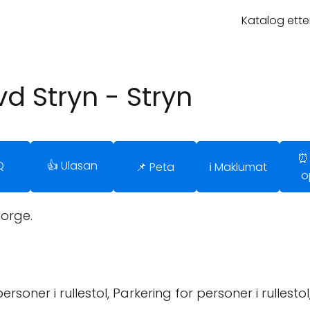
Katalog ette
vd Stryn - Stryn
⏰
Q
👍 Ulasan
📌 Peta
ℹ️ Maklumat
o
Norge.
rsoner i rullestol, Parkering for personer i rullesto