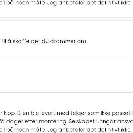
eil på noen måte. Jeg anbefaler det definitivt ikke, 
lk til å skaffe det du drømmer om
r kjøp. Bilen ble levert med felger som ikke passet
v få dager etter montering. Selskapet unngår ansv
eil på noen måte. Jeg anbefaler det definitivt ikke, 