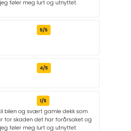
jeg føler meg lurt og utnyttet.
5/5
4/5
1/5
 til bilen og svært gamle dekk som
ar for skaden det har forårsaket og
jeg føler meg lurt og utnyttet.