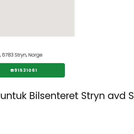
☎️91531061
tuk Bilsenteret Stryn avd S