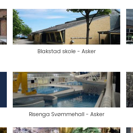
Blakstad skole - Asker
Risenga Svømmehall - Asker