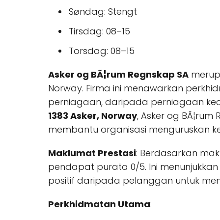
Søndag: Stengt
Tirsdag: 08–15
Torsdag: 08–15
Asker og BÃ¦rum Regnskap SA
merup
Norway. Firma ini menawarkan perkh
perniagaan, daripada perniagaan keci
1383 Asker, Norway
, Asker og BÃ¦rum
membantu organisasi menguruskan k
Maklumat Prestasi
: Berdasarkan makl
pendapat purata 0/5. Ini menunjukk
positif daripada pelanggan untuk meni
Perkhidmatan Utama
: