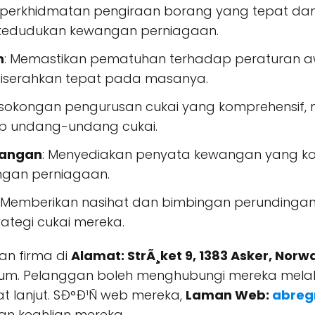
 perkhidmatan pengiraan borang yang tepat da
kedudukan kewangan perniagaan.
n
: Memastikan pematuhan terhadap peraturan
iserahkan tepat pada masanya.
sokongan pengurusan cukai yang komprehensif,
p undang-undang cukai.
wangan
: Menyediakan penyata kewangan yang 
angan perniagaan.
: Memberikan nasihat dan bimbingan perundingan
tegi cukai mereka.
an firma di
Alamat: StrÃ¸ket 9, 1383 Asker, Norw
rum. Pelanggan boleh menghubungi mereka melal
 lanjut. SÐ°Ð¹Ñ web mereka,
Laman Web:
abreg
n keahlian mereka.