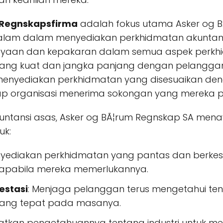
 Regnskapsfirma
adalah fokus utama Asker og B
 dalam menyediakan perkhidmatan akuntansi ke
yaan dan kepakaran dalam semua aspek perkhi
ang kuat dan jangka panjang dengan pelangga
uk menyediakan perkhidmatan yang disesuaikan de
 organisasi menerima sokongan yang mereka pe
kuntansi asas, Asker og BÃ¦rum Regnskap SA men
uk:
nyediakan perkhidmatan yang pantas dan berke
 apabila mereka memerlukannya.
estasi
: Menjaga pelanggan terus mengetahui t
ang tepat pada masanya.
tkan pengetahuannya tentang industri untuk m