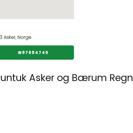
☎️97684745
untuk Asker og Bærum Regn