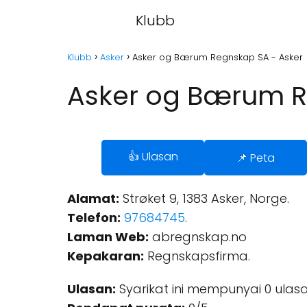
Klubb
Klubb
Asker
Asker og Bærum Regnskap SA - Asker
Asker og Bærum R
👍 Ulasan
📌 Peta
Alamat:
Strøket 9, 1383 Asker, Norge.
Telefon:
97684745
.
Laman Web:
abregnskap.no
Kepakaran:
Regnskapsfirma.
Ulasan:
Syarikat ini mempunyai 0 ulasa