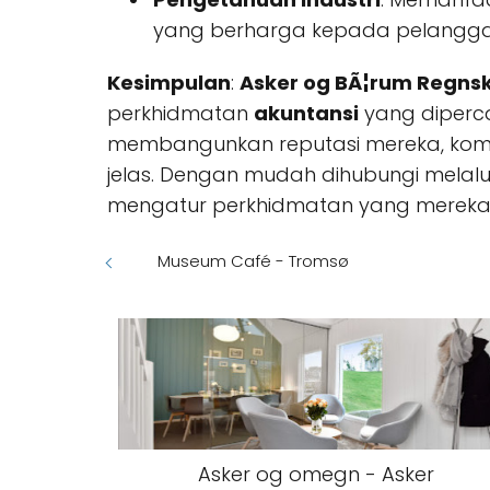
yang berharga kepada pelangga
Kesimpulan
:
Asker og BÃ¦rum Regns
perkhidmatan
akuntansi
yang diperca
membangunkan reputasi mereka, ko
jelas. Dengan mudah dihubungi melal
mengatur perkhidmatan yang mereka 
Museum Café - Tromsø
Asker og omegn - Asker