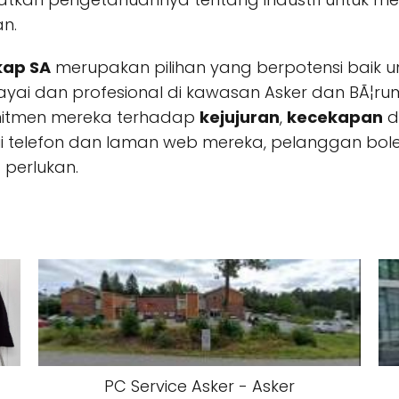
n.
kap SA
merupakan pilihan yang berpotensi baik 
yai dan profesional di kawasan Asker dan BÃ¦r
mitmen mereka terhadap
kejujuran
,
kecekapan
d
ui telefon dan laman web mereka, pelanggan bo
perlukan.
PC Service Asker - Asker