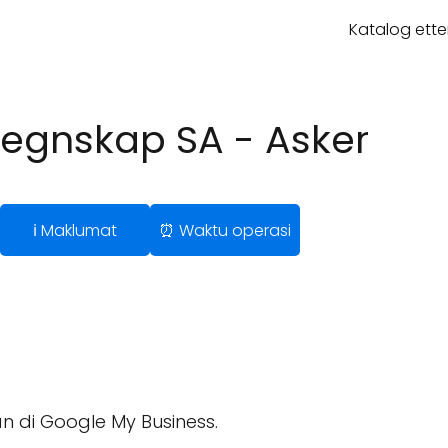
Katalog ette
egnskap SA - Asker
ℹ️ Maklumat
⏰ Waktu operasi
n di Google My Business.