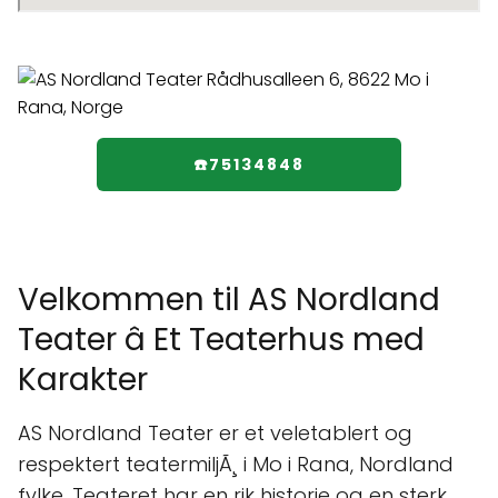
☎️75134848
Velkommen til AS Nordland
Teater â Et Teaterhus med
Karakter
AS Nordland Teater er et veletablert og
respektert teatermiljÃ¸ i Mo i Rana, Nordland
fylke. Teateret har en rik historie og en sterk