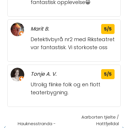
fantastisk opplevelse😀
Marit B.
5/5
Detektivbyrå nr2 med Riksteatret
var fantastisk. Vi storkoste oss
Tonje A. V.
5/5
Utrolig flinke folk og en flott
teaterbygning.
Aarborten tjïelte /
Hauknesstranda -
Hattfjelldal