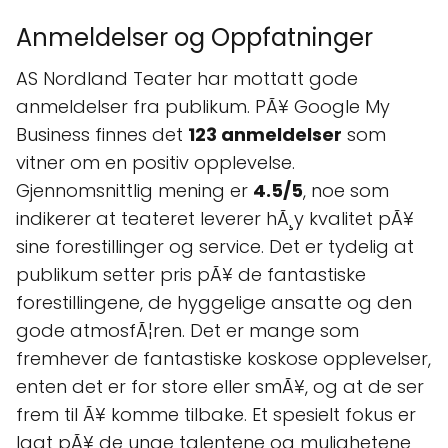
Anmeldelser og Oppfatninger
AS Nordland Teater har mottatt gode
anmeldelser fra publikum. PÃ¥ Google My
Business finnes det
123 anmeldelser
som
vitner om en positiv opplevelse.
Gjennomsnittlig mening er
4.5/5
, noe som
indikerer at teateret leverer hÃ¸y kvalitet pÃ¥
sine forestillinger og service. Det er tydelig at
publikum setter pris pÃ¥ de fantastiske
forestillingene, de hyggelige ansatte og den
gode atmosfÃ¦ren. Det er mange som
fremhever de fantastiske koskose opplevelser,
enten det er for store eller smÃ¥, og at de ser
frem til Ã¥ komme tilbake. Et spesielt fokus er
lagt pÃ¥ de unge talentene og mulighetene