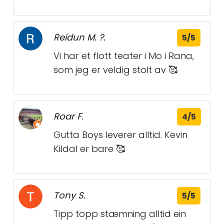
Reidun M. ?.
5/5
Vi har et flott teater i Mo i Rana,
som jeg er veldig stolt av 🥰
Roar F.
4/5
Gutta Boys leverer alltid. Kevin
Kildal er bare 🥰
Tony S.
5/5
Tipp topp stæmning alltid ein