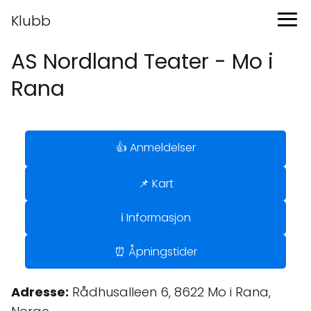
Klubb
AS Nordland Teater - Mo i
Rana
👍 Anmeldelser
📌 Kart
ℹ️ Informasjon
⏰ Åpningstider
Adresse:
Rådhusalleen 6, 8622 Mo i Rana,