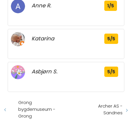
Anne R.
1/5
Katarina
5/5
Asbjørn S.
5/5
Grong
Archer AS -
bygdemuseum -
Sandnes
Grong