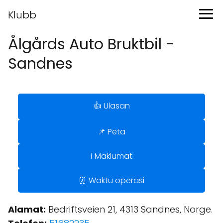
Klubb
Ålgårds Auto Bruktbil -
Sandnes
👍 Ulasan
📌 Peta
ℹ️ Maklumat
⏰ Waktu operasi
Alamat:
Bedriftsveien 21, 4313 Sandnes, Norge.