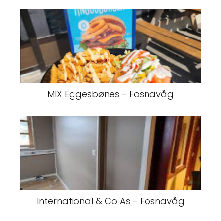
MIX Eggesbønes - Fosnavåg
International & Co As - Fosnavåg