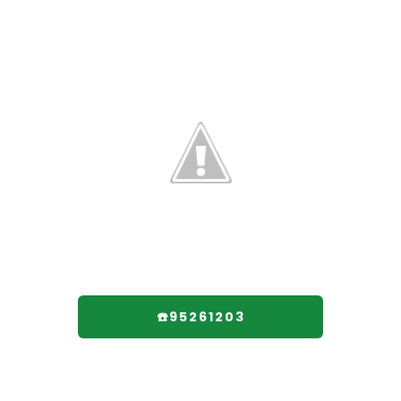
☎️95261203