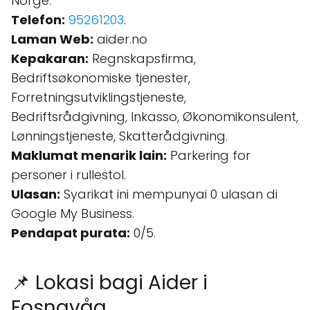
Norge.
Telefon:
95261203
.
Laman Web:
aider.no
Kepakaran:
Regnskapsfirma,
Bedriftsøkonomiske tjenester,
Forretningsutviklingstjeneste,
Bedriftsrådgivning, Inkasso, Økonomikonsulent,
Lønningstjeneste, Skatterådgivning.
Maklumat menarik lain:
Parkering for
personer i rullestol.
Ulasan:
Syarikat ini mempunyai 0 ulasan di
Google My Business.
Pendapat purata:
0/5.
📌 Lokasi bagi Aider i
Fosnavåg