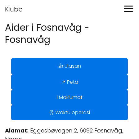
Klubb
Aider i Fosnavåg -
Fosnavåg
👍 Ulasan
📌 Peta
ℹ️ Maklumat
⏰ Waktu operasi
Alamat:
Eggesbøvegen 2, 6092 Fosnavåg,